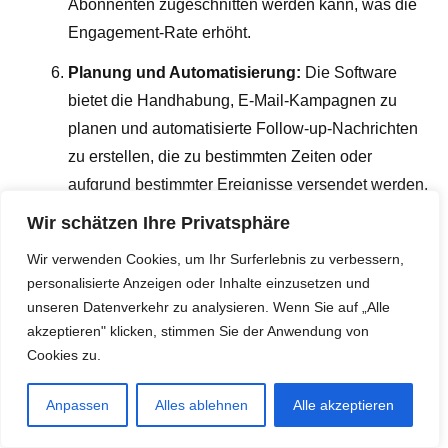
Abonnenten zugeschnitten werden kann, was die
Engagement-Rate erhöht.
Planung und Automatisierung:
Die Software
bietet die Handhabung, E-Mail-Kampagnen zu
planen und automatisierte Follow-up-Nachrichten
zu erstellen, die zu bestimmten Zeiten oder
aufgrund bestimmter Ereignisse versendet werden.
Wir schätzen Ihre Privatsphäre
Analyse von Kampagnenergebnissen:
Eine
vielseitige Analyse der Kampagnenergebnisse
Wir verwenden Cookies, um Ihr Surferlebnis zu verbessern,
wird bereitgestellt, einschließlich Öffnungsraten,
personalisierte Anzeigen oder Inhalte einzusetzen und
unseren Datenverkehr zu analysieren. Wenn Sie auf „Alle
Klickraten und Abmelderaten, um die Performance
akzeptieren" klicken, stimmen Sie der Anwendung von
zu bewerten und zukünftige Verfahrensweisen zu
Cookies zu.
optimieren.
Compliance und Datenschutz:
Die Software
Anpassen
Alles ablehnen
Alle akzeptieren
sorgt dafür, dass alle E-Mail-Kampagnen den