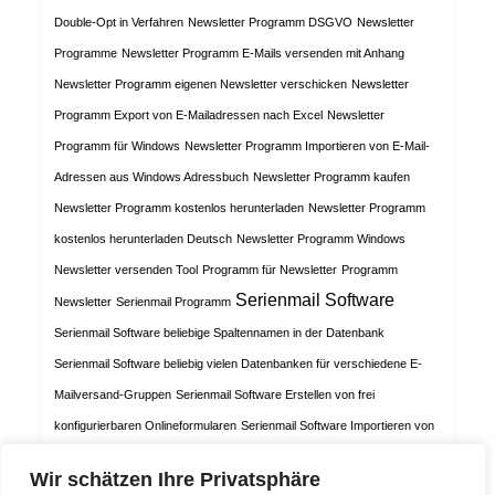
Double-Opt in Verfahren
Newsletter Programm DSGVO
Newsletter
Programme
Newsletter Programm E-Mails versenden mit Anhang
Newsletter Programm eigenen Newsletter verschicken
Newsletter
Programm Export von E-Mailadressen nach Excel
Newsletter
Programm für Windows
Newsletter Programm Importieren von E-Mail-
Adressen aus Windows Adressbuch
Newsletter Programm kaufen
Newsletter Programm kostenlos herunterladen
Newsletter Programm
kostenlos herunterladen Deutsch
Newsletter Programm Windows
Newsletter versenden Tool
Programm für Newsletter
Programm
Serienmail Software
Newsletter
Serienmail Programm
Serienmail Software beliebige Spaltennamen in der Datenbank
Serienmail Software beliebig vielen Datenbanken für verschiedene E-
Mailversand-Gruppen
Serienmail Software Erstellen von frei
konfigurierbaren Onlineformularen
Serienmail Software Importieren von
E-Mailadressen aus Windows-Adressbuch
Serienmail Software Prüfung
Wir schätzen Ihre Privatsphäre
auf doppelte E-Mailadressen vor dem Newsletterversand
Serienmail