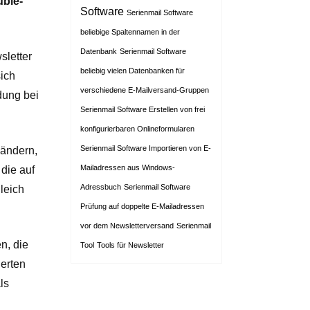
uble-
Software
Serienmail Software
beliebige Spaltennamen in der
Datenbank
Serienmail Software
sletter
beliebig vielen Datenbanken für
sich
verschiedene E-Mailversand-Gruppen
dung bei
Serienmail Software Erstellen von frei
konfigurierbaren Onlineformularen
Serienmail Software Importieren von E-
Ländern,
Mailadressen aus Windows-
 die auf
Adressbuch
Serienmail Software
leich
Prüfung auf doppelte E-Mailadressen
vor dem Newsletterversand
Serienmail
n, die
Tool
Tools für Newsletter
ierten
ls