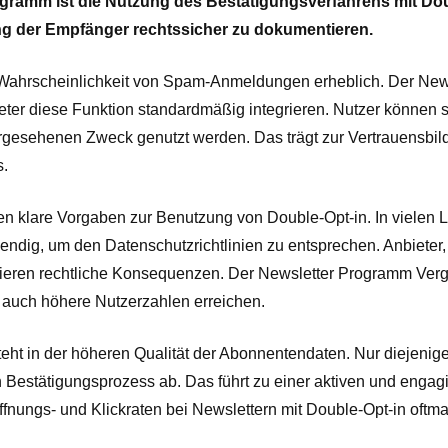
ogramm ist die Nutzung des Bestätigungsverfahrens mit Do
g der Empfänger rechtssicher zu dokumentieren.
e Wahrscheinlichkeit von Spam-Anmeldungen erheblich. Der New
eter diese Funktion standardmäßig integrieren. Nutzer können 
vorgesehenen Zweck genutzt werden. Das trägt zur Vertrauensbil
s.
 klare Vorgaben zur Benutzung von Double-Opt-in. In vielen 
wendig, um den Datenschutzrichtlinien zu entsprechen. Anbieter,
skieren rechtliche Konsequenzen. Der Newsletter Programm Verg
t auch höhere Nutzerzahlen erreichen.
teht in der höheren Qualität der Abonnentendaten. Nur diejenige
n Bestätigungsprozess ab. Das führt zu einer aktiven und engag
Öffnungs- und Klickraten bei Newslettern mit Double-Opt-in oftma