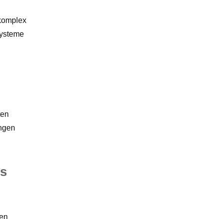
 komplex
Systeme
ten
ungen
es
ren