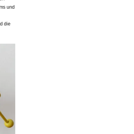
mms und
d die