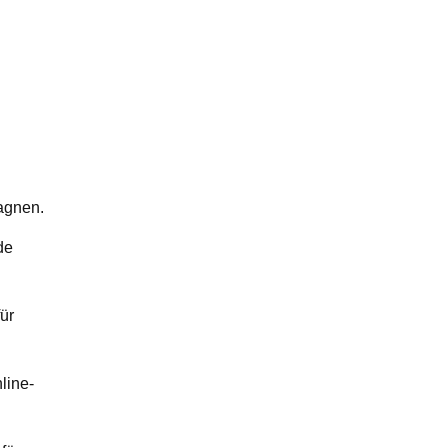
agnen.
de
ür
line-